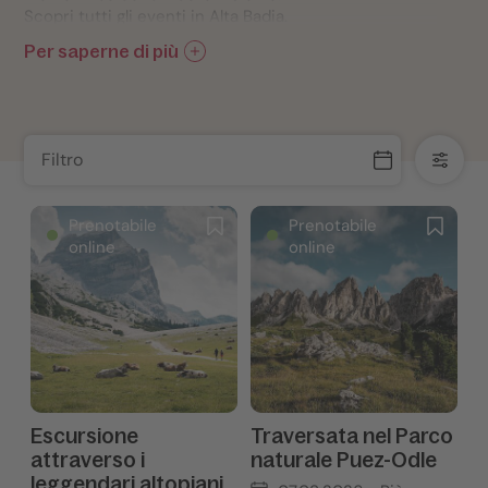
Scopri tutti gli eventi in Alta Badia.
Per saperne di più
Filtro
Prenotabile
Prenotabile
online
online
Escursione
Traversata nel Parco
attraverso i
naturale Puez-Odle
leggendari altopiani