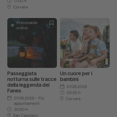
17:00
h
Corvara
Prenotabile
online
Passeggiata
Un cuore per i
notturna sulle tracce
bambini
della leggenda dei
07.08.2026
Fanes
20:30
h
07.08.2026
- Più
Corvara
appuntamenti
20:30
h
San Cassiano