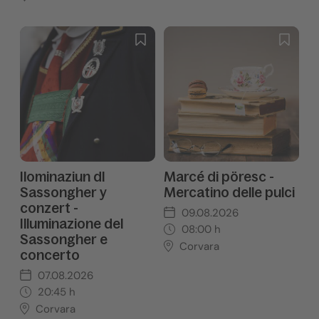
Ilominaziun dl
Marcé di pöresc -
Sassongher y
Mercatino delle pulci
conzert -
09.08.2026
Illuminazione del
08:00
h
Sassongher e
Corvara
concerto
07.08.2026
20:45
h
Corvara