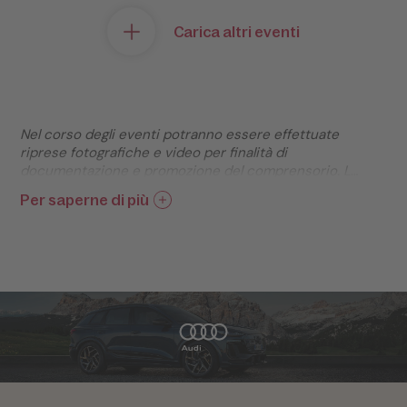
Carica altri eventi
Nel corso degli eventi potranno essere effettuate
riprese fotografiche e video per finalità di
documentazione e promozione del comprensorio. Le
immagini raccolte potranno essere diffuse tramite
Per saperne di più
siti web, social network e altri canali di
comunicazione, in conformità al Regolamento (UE)
2016/679 (GDPR) e alla normativa nazionale vigente
in materia di protezione dei dati personali.