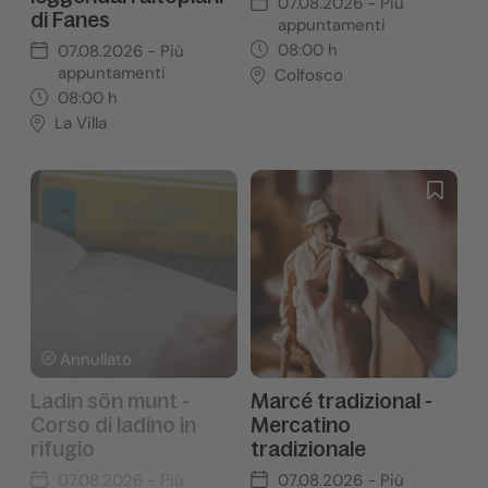
07.08.2026
- Più
di Fanes
appuntamenti
08:00
h
07.08.2026
- Più
appuntamenti
Colfosco
08:00
h
La Villa
Annullato
Ladin sön munt -
Marcé tradizional -
Corso di ladino in
Mercatino
rifugio
tradizionale
07.08.2026
- Più
07.08.2026
- Più