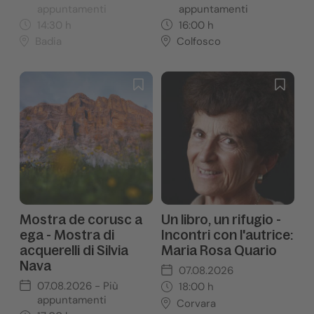
appuntamenti
appuntamenti
14:30
h
16:00
h
Badia
Colfosco
Mostra de corusc a
Un libro, un rifugio -
ega - Mostra di
Incontri con l'autrice:
acquerelli di Silvia
Maria Rosa Quario
Nava
07.08.2026
07.08.2026
- Più
18:00
h
appuntamenti
Corvara