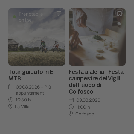
Prenotabile
online
Tour guidato in E-
Festa alaleria - Festa
MTB
campestre dei Vigili
del Fuoco di
09.08.2026
- Più
Colfosco
appuntamenti
10:30
h
09.08.2026
La Villa
11:00
h
Colfosco