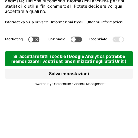
Sellaronda MTB Tour,
almeno una volta nella vita
Il giro intorno al gruppo del Sella è una di