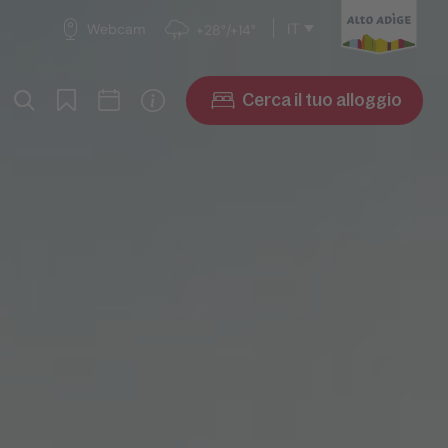
IT
Webcam
+28°/+14°
Cerca il tuo alloggio