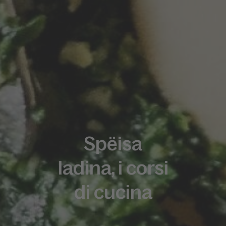
Spëisa
ladina, i corsi
di cucina