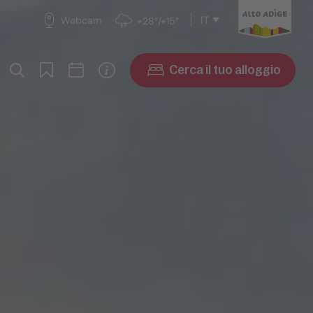
IT
Webcam
+28°/+15°
Cerca il tuo alloggio