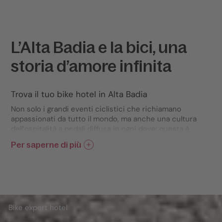
L’Alta Badia e la bici, una
storia d’amore infinita
Trova il tuo bike hotel in Alta Badia
Non solo i grandi eventi ciclistici che richiamano
appassionati da tutto il mondo, ma anche una cultura
dell’ospitalità a pedali diffusa in ogni dove: questa è
l’Alta Badia. Hotel, alloggi, agriturismi, piccole
Per saperne di più
strutture a conduzione familiare: ovunque il ciclista
trova da noi la giusta dimensione. Da solo o in coppia,
con gli amici o la famiglia, il ciclista non solo è un
ospite gradito, ma anche coccolato a dovere. Lo
testimoniano gli hotel ed alloggi "bike expert" o "bike
friendly", gli specialisti dell’Alta Badia con servizi
Bike expert hotel
dedicati per una vacanza in bicicletta assolutamente
perfetta nelle Dolomiti.