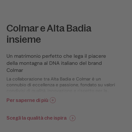
Colmar e Alta Badia
insieme
Un matrimonio perfetto che lega il piacere
della montagna al DNA italiano del brand
Colmar
La collaborazione tra Alta Badia e Colmar è un
connubio di eccellenza e passione, fondato su valori
condivisi di qualità, innovazione e rispetto per la
natura.
Per saperne di più
La maestria italiana si fonde con la tecnologia
all'avanguardia per creare prodotti che incarnano
Scegli la qualità che ispira
l'autenticità e l'eleganza.
In estate come in inverno, la partnership celebra