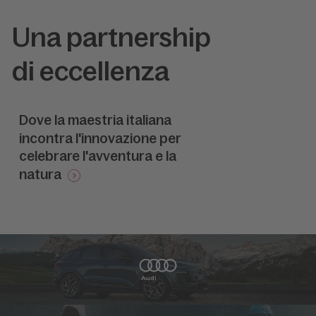
lo spirito avventuroso e il legame con la montagna,
promuovendo uno stile di vita attivo e sostenibile.
Una partnership
Lo sport rappresenta il collante che unisce queste
due realtà, trasmettendo un messaggio di armonia
di eccellenza
tra uomo e ambiente.
Dove la maestria italiana
incontra l'innovazione per
celebrare l'avventura e la
natura