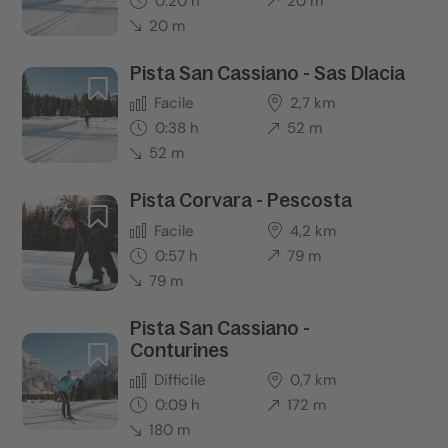
0:20 h
20 m
20 m
Pista San Cassiano - Sas Dlacia
Facile
2,7 km
0:38 h
52 m
52 m
Pista Corvara - Pescosta
Facile
4,2 km
0:57 h
79 m
79 m
Pista San Cassiano -
Conturines
Difficile
0,7 km
0:09 h
172 m
180 m