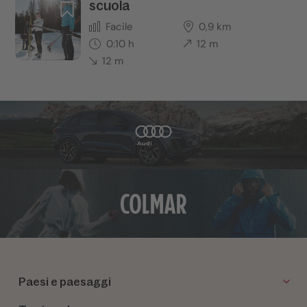
scuola
Facile
0,9 km
0:10 h
12 m
12 m
Paesi e paesaggi