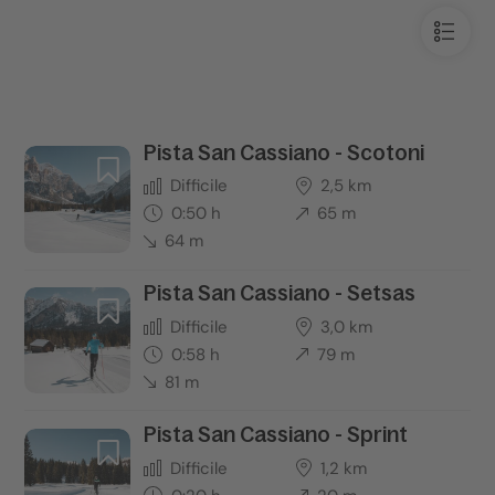
Pista San Cassiano - Scotoni
Difficile
2,5 km
0:50 h
65 m
64 m
Pista San Cassiano - Setsas
Difficile
3,0 km
0:58 h
79 m
81 m
Pista San Cassiano - Sprint
Difficile
1,2 km