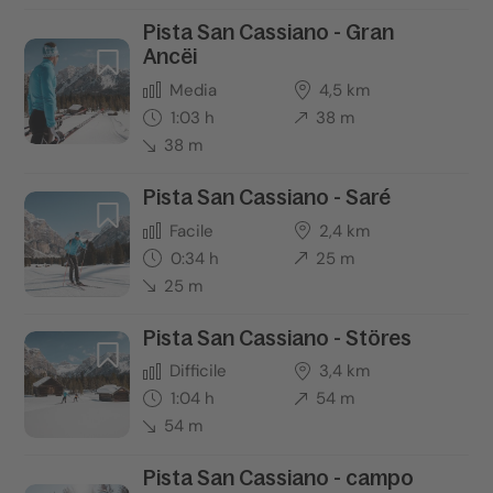
Pista San Cassiano - Gran
Ancëi
Media
4,5 km
1:03 h
38 m
38 m
Pista San Cassiano - Saré
Facile
2,4 km
0:34 h
25 m
25 m
Pista San Cassiano - Störes
Difficile
3,4 km
1:04 h
54 m
54 m
Pista San Cassiano - campo