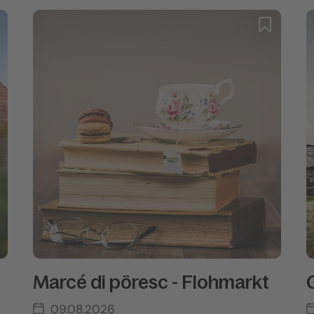
Marcé di pöresc - Flohmarkt
09.08.2026