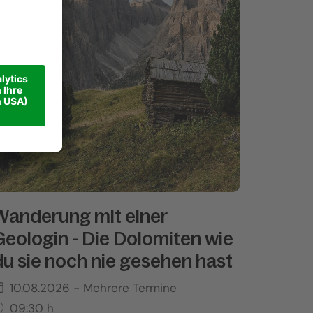
Wanderung mit einer
Geologin - Die Dolomiten wie
du sie noch nie gesehen hast
10.08.2026
- Mehrere Termine
09:30
h