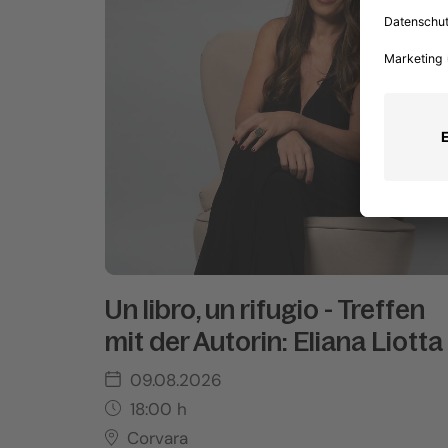
Un libro, un rifugio - Treffen
mit der Autorin: Eliana Liotta
09.08.2026
18:00
h
Corvara