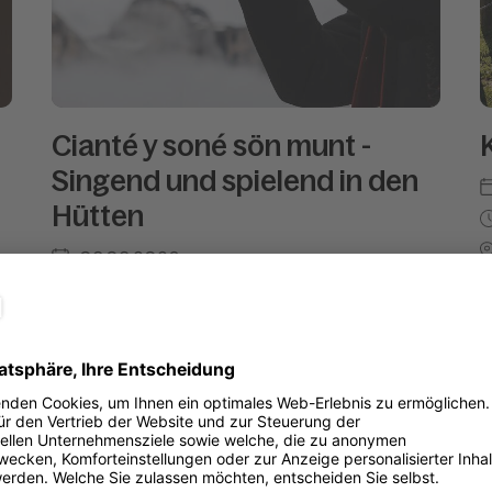
Cianté y soné sön munt -
Singend und spielend in den
Hütten
09.08.2026
13:30
h
La Villa
Online buchbar