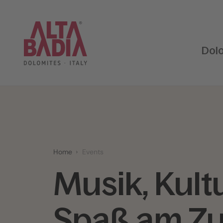
Dol
Home
Events
Musik, Kult
Spaß am Z