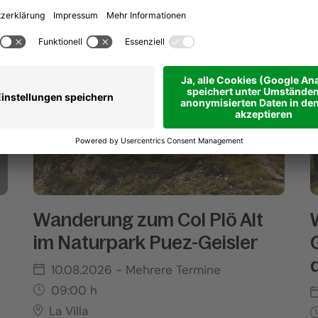
Wanderung zum Col Plö Alt
im Naturpark Puez-Geisler
10.08.2026
- Mehrere Termine
09:00
h
La Villa