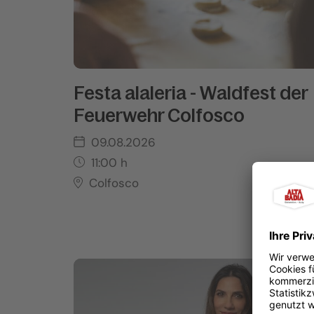
Festa alaleria - Waldfest der
Feuerwehr Colfosco
09.08.2026
11:00
h
Colfosco