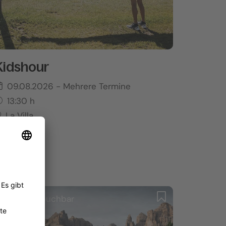
Kidshour
09.08.2026
- Mehrere Termine
13:30
h
La Villa
Online buchbar