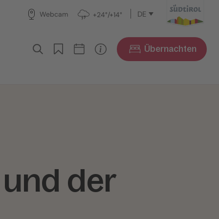
DE
Webcam
+24°/+14°
Übernachten
 und der