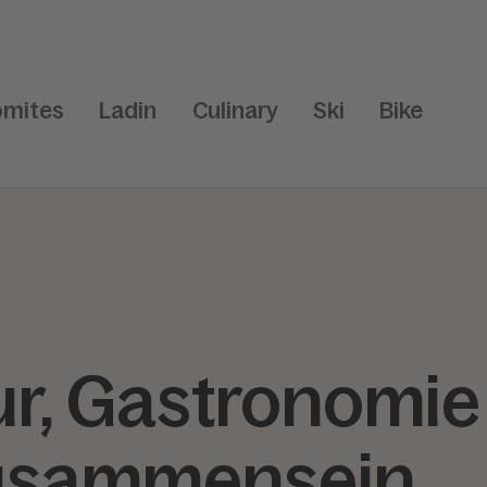
omites
Ladin
Culinary
Ski
Bike
ur, Gastronomie
usammensein