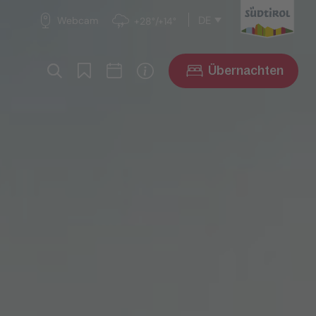
DE
Webcam
+28°/+14°
Übernachten