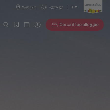
IT
Webcam
+27°/+12°
Cerca il tuo alloggio