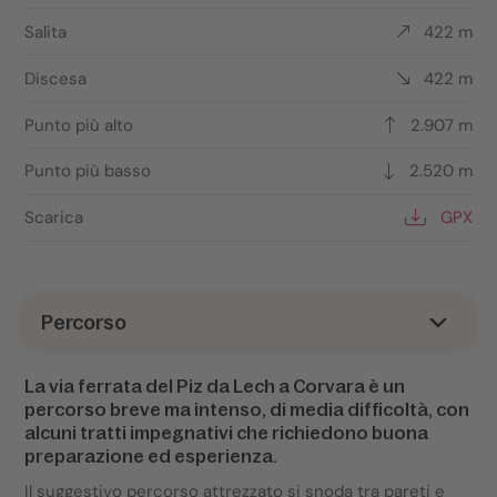
Salita
422 m
Discesa
422 m
Punto più alto
2.907 m
Punto più basso
2.520 m
Scarica
GPX
Percorso
La via ferrata del Piz da Lech a Corvara è un
percorso breve ma intenso, di media difficoltà, con
alcuni tratti impegnativi che richiedono buona
preparazione ed esperienza.
Il suggestivo percorso attrezzato si snoda tra pareti e