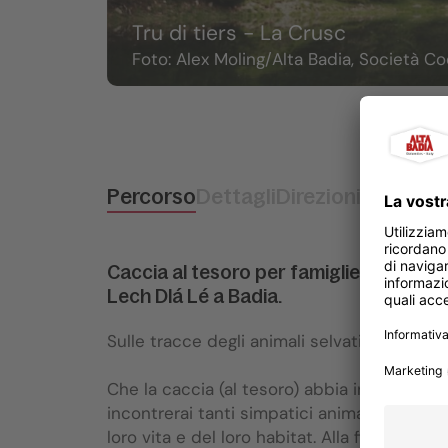
Tru di tiers - La Crusc
Foto: Alex Moling/Alta Badia, Società Co
Percorso
Dettagli
Direzioni da segui
Caccia al tesoro per famiglie con anima
Lech Dlá Lé a Badia.
Sulle tracce degli animali selvatici
Che la caccia (al tesoro) abbia inizio! Un se
incontrerai tanti simpatici animali di montag
loro vita e del loro habitat. Alla fine del pe