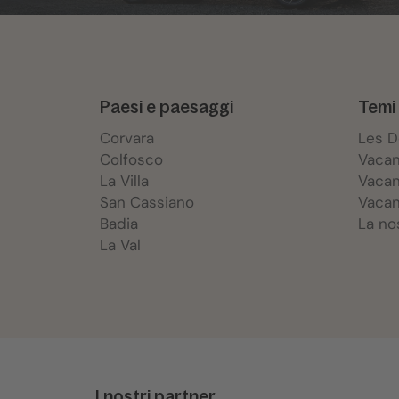
Paesi e paesaggi
Temi 
Corvara
Les 
Colfosco
Vacan
La Villa
Vacan
San Cassiano
Vacan
Badia
La no
La Val
I nostri partner