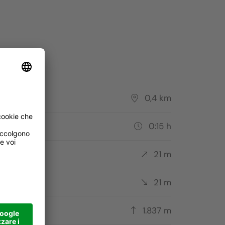
Tru di tiers - La Crusc
Foto: Alex Moling/Alta Badia, Società Cooperativa Turistic
corso
0,4 km
ata
0:15 h
ta
21 m
cesa
21 m
to più alto
1.837 m