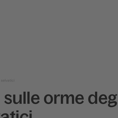
 selvatici
 - sulle orme deg
atici