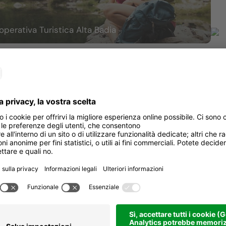
operativa Turistica Alta Badia
Per
re
Come arrivare
Dur
li, timbri e premio al lago smeraldo
Sali
Dis
ntiero adatto a tutta la famiglia, dove
na, pronti a svelarti i segreti della
Pun
rcorso, altre sorprese ti attendono: il