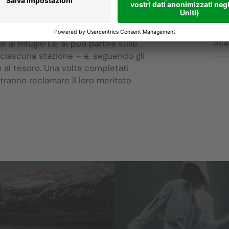
é… e una meritata ricompensa per i
Pun
etare la caccia al tesoro e raccogliere
Sca
 al Rifugio Lé, si può partire sulle
 ciascuna stazione – e, seguendo gli
o al tesoro. Una volta completati
otranno reclamare il loro meritato