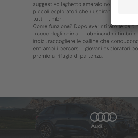
suggestivo laghetto smeraldino Lech Dlá L
piccoli esploratori che riusciranno a compl
tutti i timbri!
Come funziona? Dopo aver ritirato le cartine
tracce degli animali – abbinando i timbri a
indizi, raccogliere le palline che conducon
entrambi i percorsi, i giovani esploratori p
premio al rifugio di partenza.