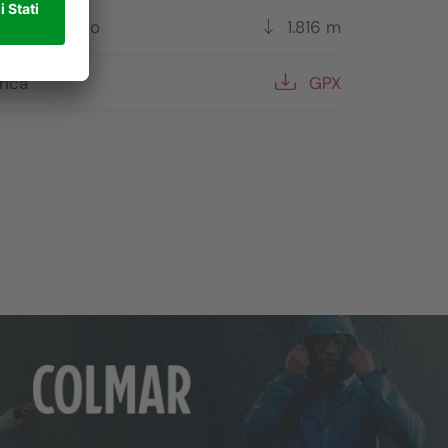
to più basso
1.816 m
rica
GPX