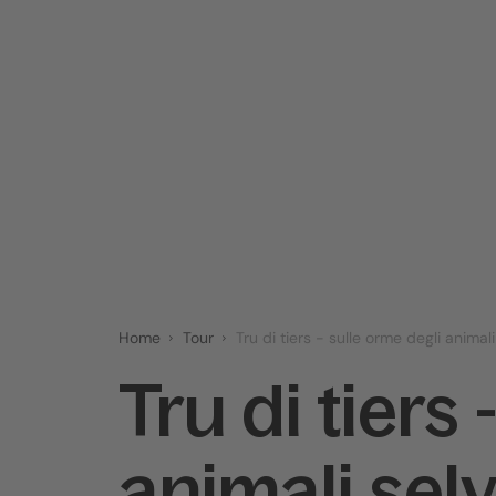
Home
Tour
Tru di tiers - sulle orme degli animali
Tru di tiers
animali selv