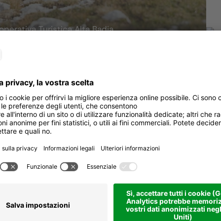
operativa Turistica Alta Badia
Per
re
Come arrivare
Dur
leggendari di Badia – natura
ia dolomitica.
Sali
ta Badia e delle Dolomiti.
Dis
si innalzano al cielo, tingendosi di
verde valle dell’Alta Badia al
Pun
 flora e la fauna tipiche delle