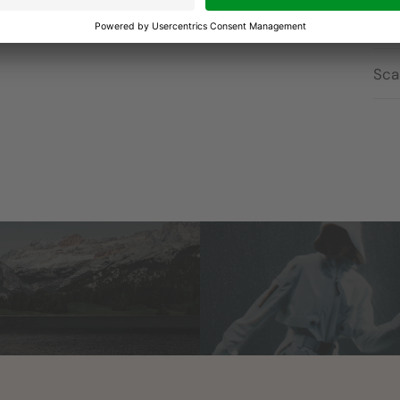
olano le creste rocciose di questa
Pun
rsione un'esperienza ancora più
Sca