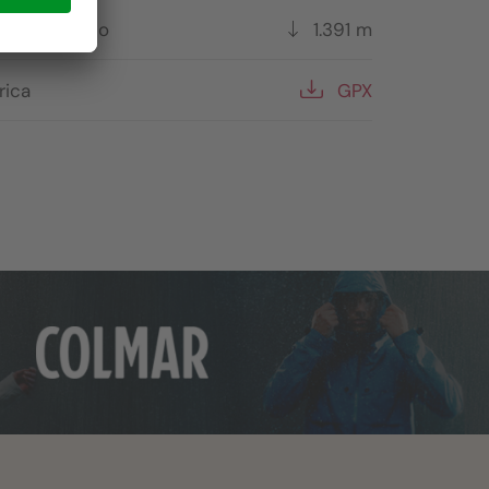
to più basso
1.391 m
rica
GPX