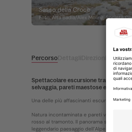
Sasso della Croce
Foto: Alta Badia/Alex Moling, Società Co
Percorso
Dettagli
Direzioni da segui
Spettacolare escursione tra paesaggi 
selvaggia, pareti maestose e pura mag
Una delle più affascinanti escursioni dell'Al
Natura incontaminata e pareti verticali che 
rosso al tramonto. Il panorama spazia dalla 
leggendario paesaggio dell’Alpe di Fanes. La