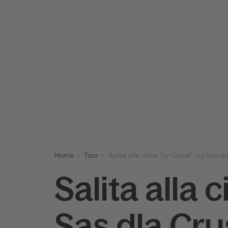
Home
Tour
Salita alla cima "Le Ciaval" sul Sas 
Salita alla 
Sas dla Cr