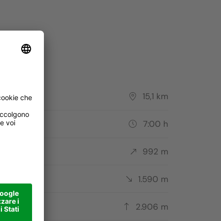
Le Ciaval
Foto: Alta Badia/Alex Moling, Società Cooperativa Turistic
corso
15,1 km
ata
7:00 h
ta
992 m
cesa
1.590 m
to più alto
2.906 m