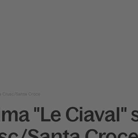
dla Crusc/Santa Croce
cima "Le Ciaval" 
usc/Santa Croc