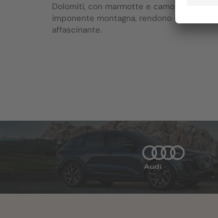
Dolomiti, con marmotte e camosci che pop
imponente montagna, rendono questa escu
affascinante.