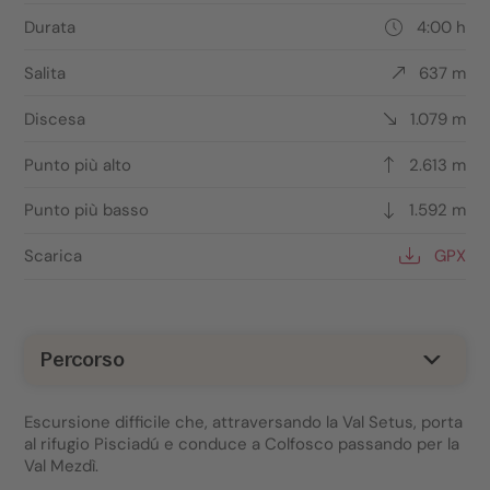
Durata
4:00 h
Salita
637 m
Discesa
1.079 m
Punto più alto
2.613 m
Punto più basso
1.592 m
Scarica
GPX
Percorso
Escursione difficile che, attraversando la Val Setus, porta
al rifugio Pisciadú e conduce a Colfosco passando per la
Val Mezdì.