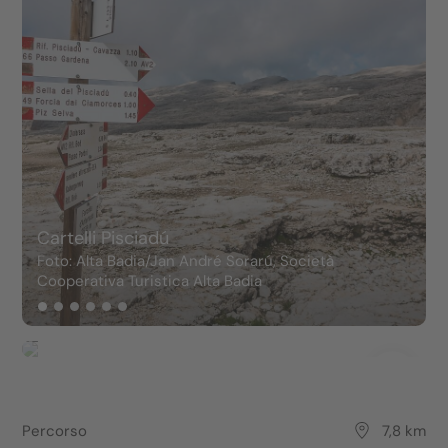
Cartelli Pisciadú
Foto: Alta Badia/Jan André Sorarú, Società
Cooperativa Turistica Alta Badia
F
Percorso
7,8 km