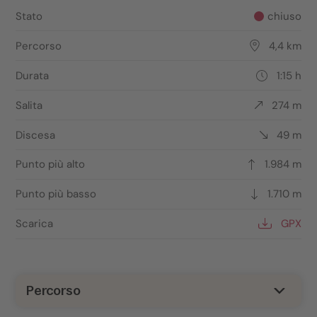
Stato
chiuso
Percorso
4,4 km
Durata
1:15 h
Salita
274 m
Discesa
49 m
Punto più alto
1.984 m
Punto più basso
1.710 m
Scarica
GPX
Percorso