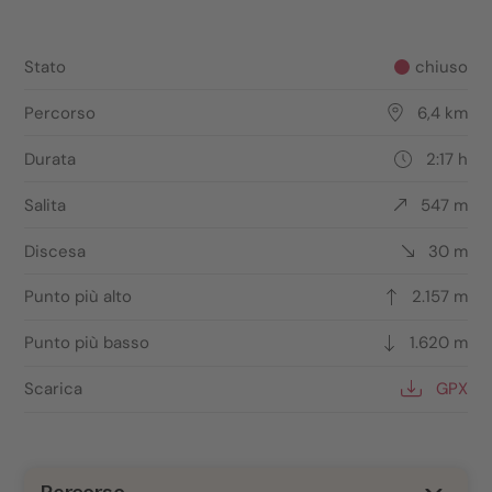
Stato
chiuso
Percorso
6,4 km
Durata
2:17 h
Salita
547 m
Discesa
30 m
Punto più alto
2.157 m
Punto più basso
1.620 m
Scarica
GPX