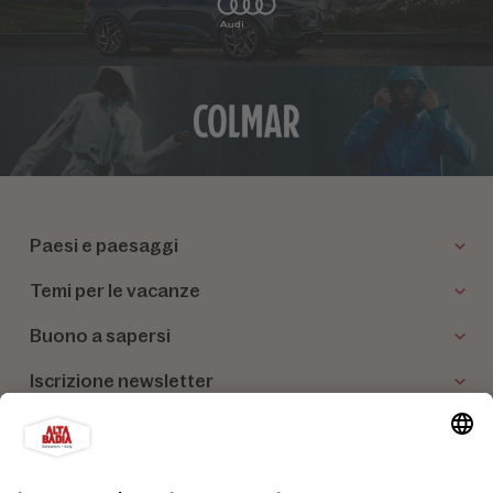
Paesi e paesaggi
Temi per le vacanze
Buono a sapersi
Iscrizione newsletter