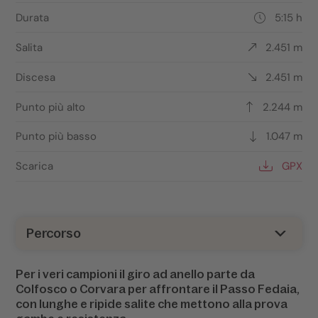
Durata
5:15 h
Salita
2.451 m
Discesa
2.451 m
Punto più alto
2.244 m
Punto più basso
1.047 m
Scarica
GPX
Percorso
Per i veri campioni il giro ad anello parte da
Colfosco o Corvara per affrontare il Passo Fedaia,
con lunghe e ripide salite che mettono alla prova