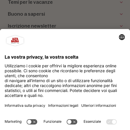
Temi per le vacanze
Buono a sapersi
Iscrizione newsletter
I nostri partner
Alta Badia Brand Soc. Cons. a r.l.
Impressum