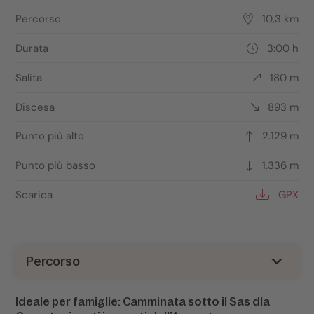
Percorso
10,3 km
Durata
3:00 h
Salita
180 m
Discesa
893 m
Punto più alto
2.129 m
Punto più basso
1.336 m
Scarica
GPX
Percorso
Ideale per famiglie: Camminata sotto il Sas dla