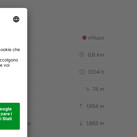
to
chiuso
corso
0,6 km
ata
0:04 h
cesa
74 m
to più alto
1.954 m
to più basso
1.883 m