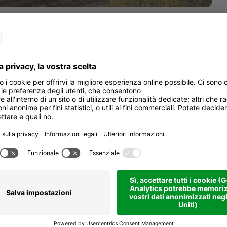
Sta
re
Come arrivare
Per
e del Cör Trail, è il tracciato
Dur
l tracciato ideale per i bikers esperti
Dis
otrete fare il pieno di adrenalina
ensioni. E per provare tutta l’energia
Pun
grafiche, immortaleranno il vostro
Pun