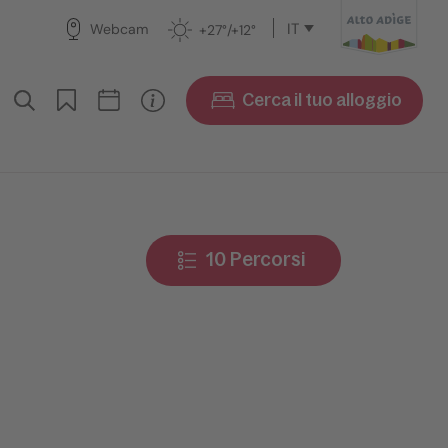
IT
Webcam
+27°/+12°
Cerca il tuo alloggio
10 Percorsi