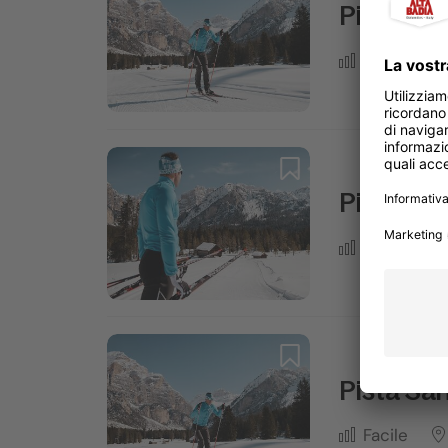
Pista Sa
Difficile
Pista Sa
Media
Pista San
Facile