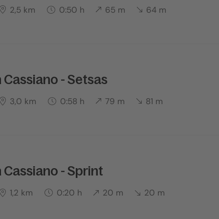
2,5 km
0:50 h
65 m
64 m
n Cassiano - Setsas
3,0 km
0:58 h
79 m
81 m
 Cassiano - Sprint
1,2 km
0:20 h
20 m
20 m