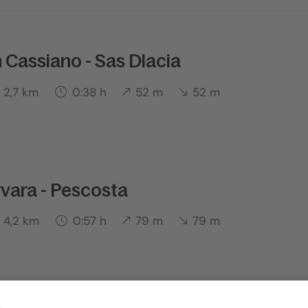
 Cassiano - Sas Dlacia
2,7 km
0:38 h
52 m
52 m
rvara - Pescosta
4,2 km
0:57 h
79 m
79 m