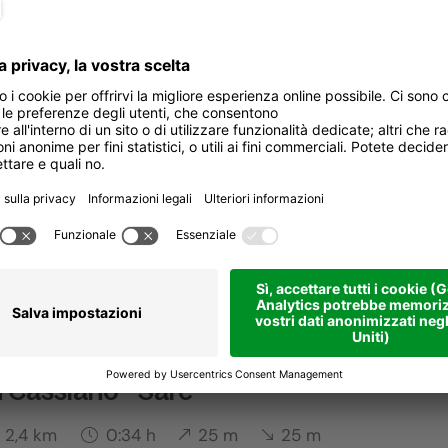
n Cassiano - Conturines
0,7 km
0:09 h
172 m
180 m
n Cassiano - Gran Ancëi
4,5 km
1:03 h
38 m
38 m
 Cassiano - Saré
2,4 km
0:34 h
25 m
25 m