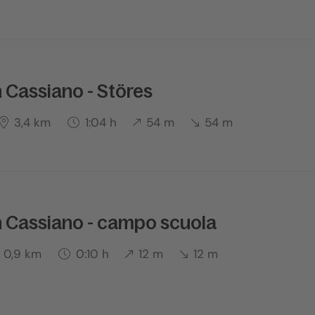
 Cassiano - Störes
3,4 km
1:04 h
54 m
54 m
n Cassiano - campo scuola
0,9 km
0:10 h
12 m
12 m