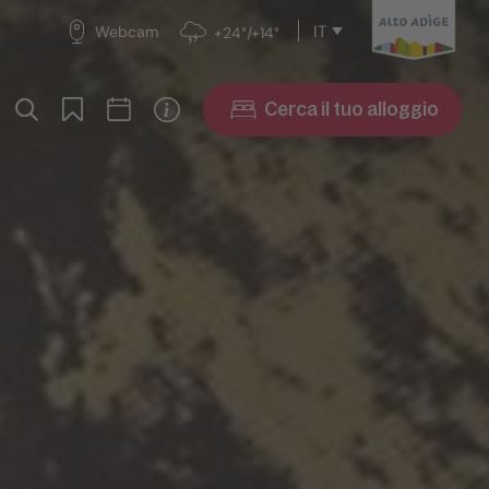
IT
Webcam
+24°/+14°
Cerca il tuo alloggio