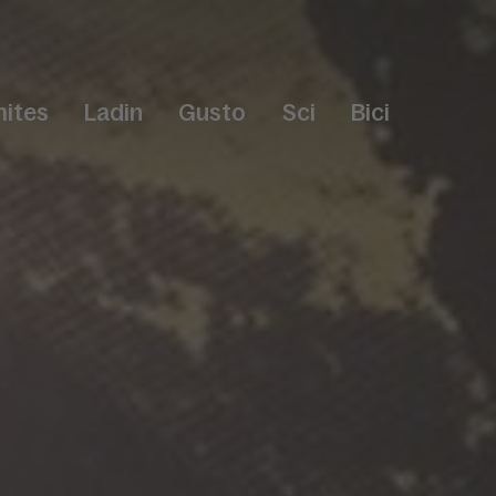
ites
Ladin
Gusto
Sci
Bici