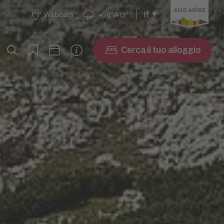
IT
Webcam
+24°/+13°
Cerca il tuo alloggio