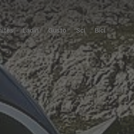
ites
Ladin
Gusto
Sci
Bici