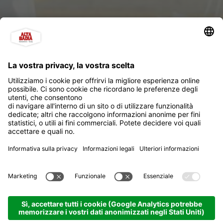
Edoardo Sport
Colfosco