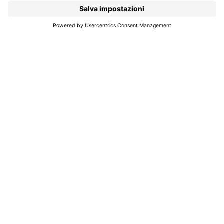
Edoardo Sport
Nel nostro negozio trovate i marchi leader di
sport e della moda ed i migliori materiali per lo
sci e la bici - anche a noleggio.
Noleggio passeggini e zaini porta bimbo.
Per saperne di più