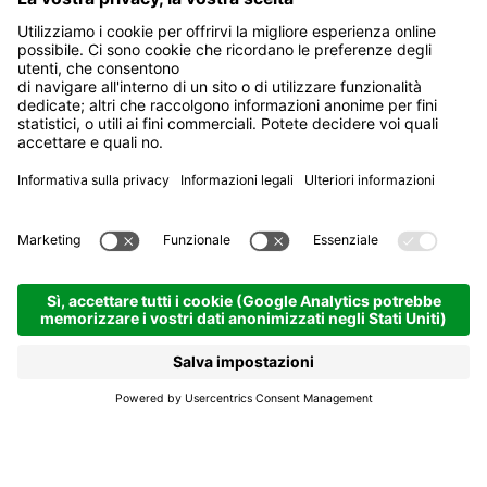
Residence Bistró Ciasa
Vedla
Aperto
Badia
Residence Bistró