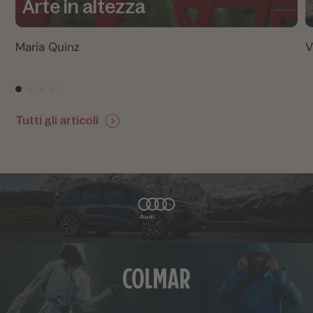
Arte in altezza
Maria Quinz
V
Tutti gli articoli