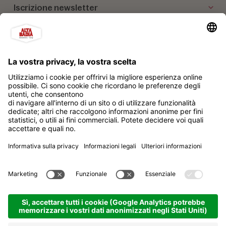
Iscrizione newsletter
I nostri partner
Alta Badia Brand Soc. Cons. a r.l.
Impressum
Privacy policy
Sitemap
Impostazione dei cookies
produced by