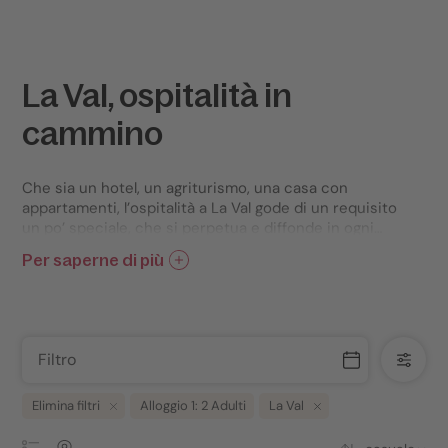
La Val, ospitalità in
cammino
Che sia un hotel, un agriturismo, una casa con
appartamenti, l’ospitalità a La Val gode di un requisito
un po’ speciale, che si perpetua e diffonde in ogni
dove. È un’ospitalità che ispira il movimento, il
Per saperne di più
mettersi lo zaino in spalla d’estate e le ciaspole
Nell'estate 2015, La Val è stata la prima località
d’inverno per inoltrarsi sui sentieri che hanno
altoatesina a essere certificata come
terra di
un’unica meta: la bellezza e l’incanto delle Dolomiti
escursionisti europea
.
lontano da tutto e vicino al cuore.
Filtro
Elimina filtri
Alloggio 1: 2 Adulti
La Val