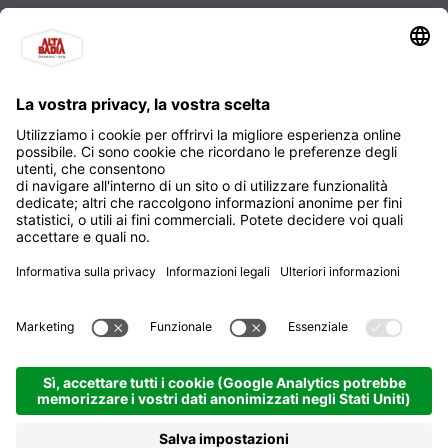
Defilada cun i chentli -
Fiaccolata di fine anno
Badia