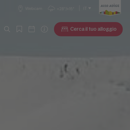
IT
Webcam
+28°/+15°
Cerca il tuo alloggio