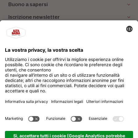
Buono a sapersi
Iscrizione newsletter
I nostri partner
Alta Badia Brand Soc. Cons. a r.l.
Impressum
Privacy policy
Sitemap
Impostazione dei cookies