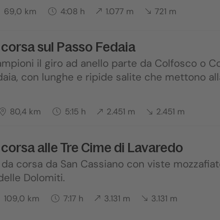
69,0 km
4:08 h
1.077 m
721 m
a corsa sul Passo Fedaia
campioni il giro ad anello parte da Colfosco o C
daia, con lunghe e ripide salite che mettono a
80,4 km
5:15 h
2.451 m
2.451 m
a corsa alle Tre Cime di Lavaredo
i da corsa da San Cassiano con viste mozzafiat
delle Dolomiti.
109,0 km
7:17 h
3.131 m
3.131 m