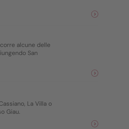
rcorre alcune delle
ggiungendo San
Cassiano, La Villa o
so Giau.