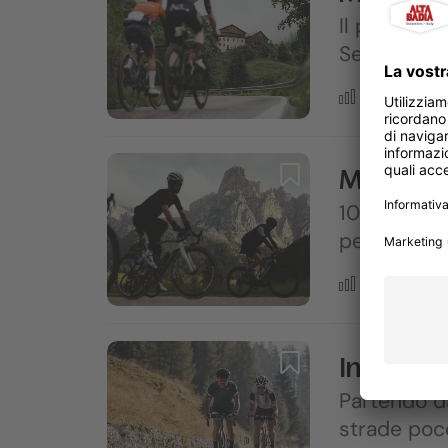
Il percorso
Sella, Gard
Difficile
Maratona
106 km ricc
per gli app
Media
In bici d
Partendo da
strade poco