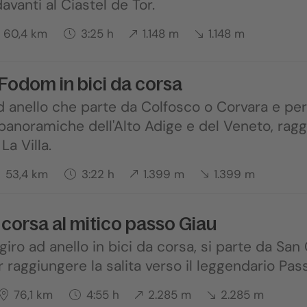
vanti al Ciastel de Tor.
60,4 km
3:25 h
1.148 m
1.148 m
Fodom in bici da corsa
ad anello che parte da Colfosco o Corvara e pe
 panoramiche dell'Alto Adige e del Veneto, ra
La Villa.
53,4 km
3:22 h
1.399 m
1.399 m
a corsa al mitico passo Giau
giro ad anello in bici da corsa, si parte da San 
 raggiungere la salita verso il leggendario Pas
76,1 km
4:55 h
2.285 m
2.285 m