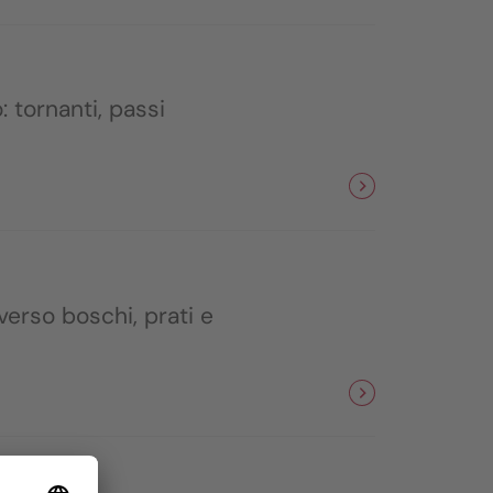
 tornanti, passi
verso boschi, prati e