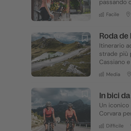
passando da
Facile
Roda de 
Itinerario 
strade più
Cassiano e 
Media
In bici d
Un iconico 
Corvara per
Difficile