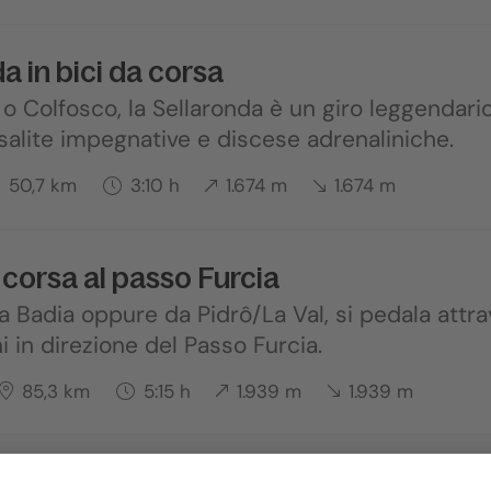
a in bici da corsa
o Colfosco, la Sellaronda è un giro leggendario:
 salite impegnative e discese adrenaliniche.
50,7 km
3:10 h
1.674 m
1.674 m
a corsa al passo Furcia
 Badia oppure da Pidrô/La Val, si pedala attra
ni in direzione del Passo Furcia.
85,3 km
5:15 h
1.939 m
1.939 m
 dles Dolomites - Percorso Maratona