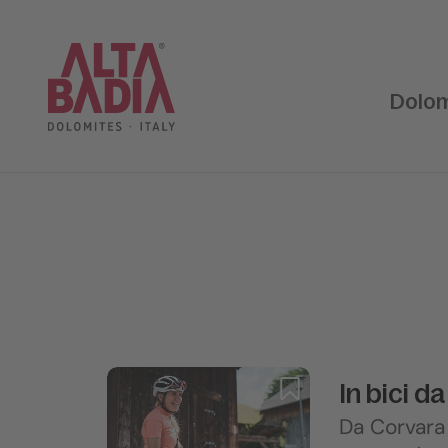
Dolom
In bici d
Da Corvara 