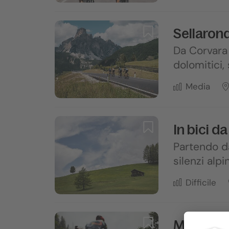
Sellarond
Da Corvara 
dolomitici,
Media
In bici d
Partendo da
silenzi alpi
Difficile
Maratona