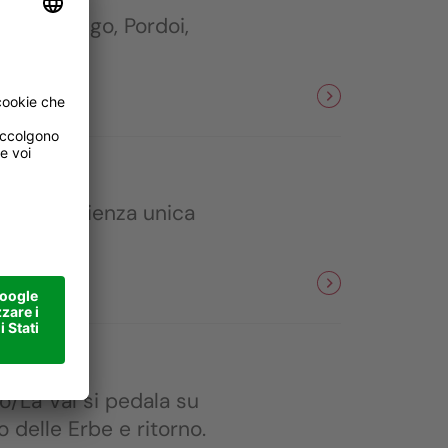
 Campolongo, Pordoi,
gendaria.
– un’esperienza unica
ô/La Val si pedala su
 delle Erbe e ritorno.