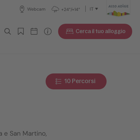
IT
Webcam
+24°/+14°
Cerca il tuo alloggio
10 Percorsi
a e San Martino,