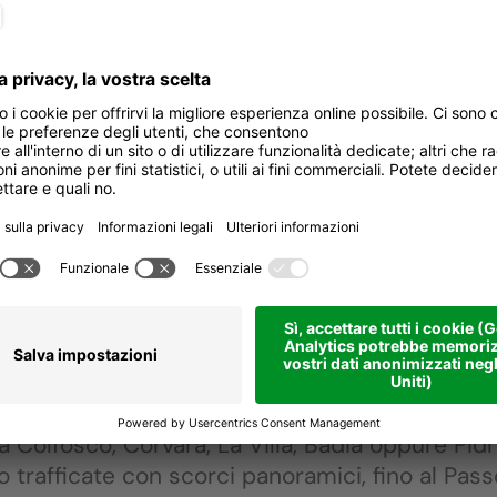
 Maratona di 138 km passa per i celebri passi
ena e Giau con pendenze fino al 15%. Sfida leg
134,7 km
8:53 h
5.121 m
5.081 m
 dles Dolomites - Percorso medio
hi di passi spettacolari e salite impegnative 
assionati di ciclismo!
104,0 km
6:35 h
3.600 m
3.545 m
a corsa al passo delle Erbe
 Colfosco, Corvara, La Villa, Badia oppure Pidr
 trafficate con scorci panoramici, fino al Passo