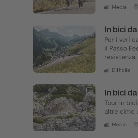
Media
In bici d
Per i veri 
il Passo Fe
resistenza.
Difficile
In bici d
Tour in bic
altre cime 
Media