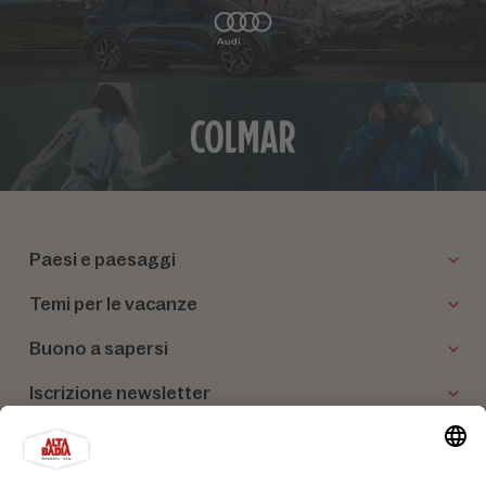
Paesi e paesaggi
Temi per le vacanze
Buono a sapersi
Iscrizione newsletter