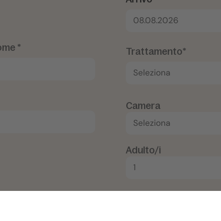
08.08.2026
me *
Trattamento*
Camera
Adulto/i
Aggiungi alloggio