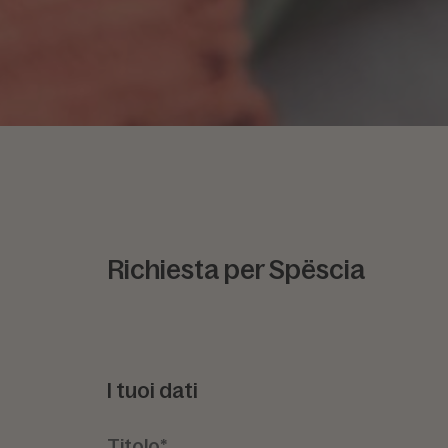
Richiesta per Spëscia
I tuoi dati
Titolo*