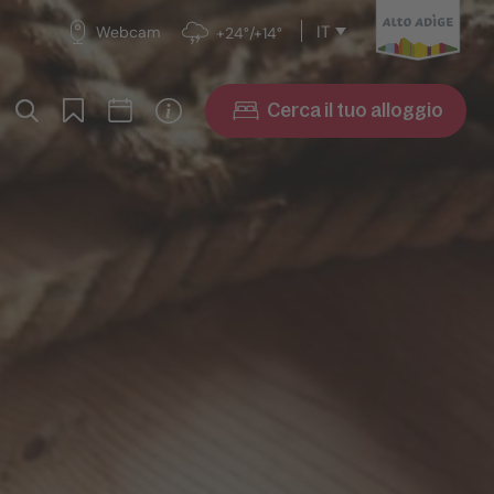
IT
Webcam
+24°/+14°
Cerca il tuo alloggio