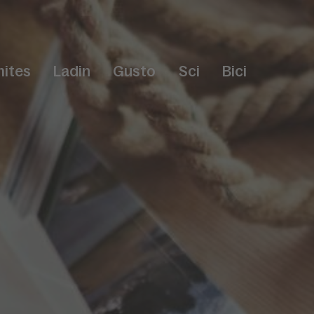
ites
Ladin
Gusto
Sci
Bici