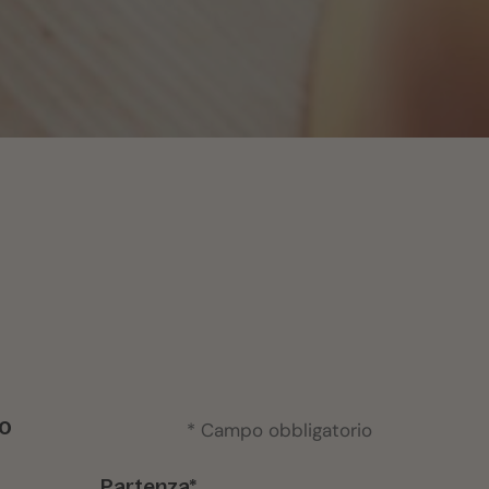
no
* Campo obbligatorio
Partenza*