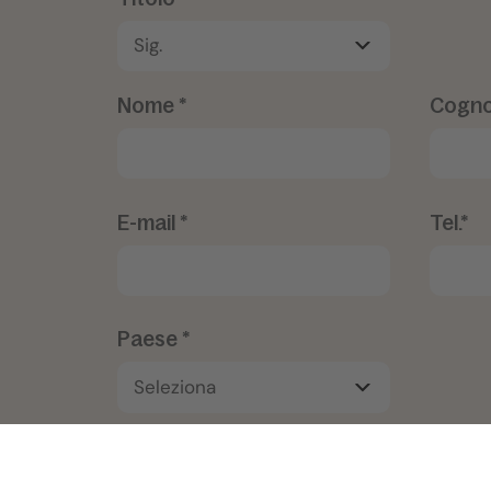
Nome *
Cogno
E-mail *
Tel.*
Paese *
Osservazioni