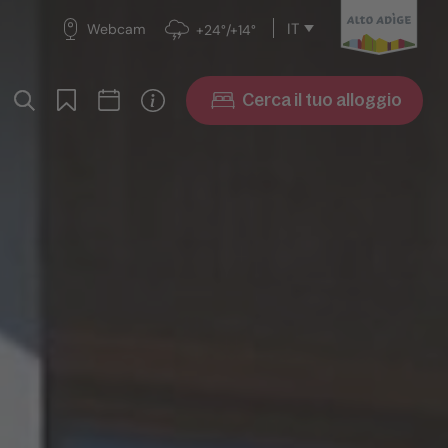
IT
Webcam
+24°/+14°
Cerca il tuo alloggio