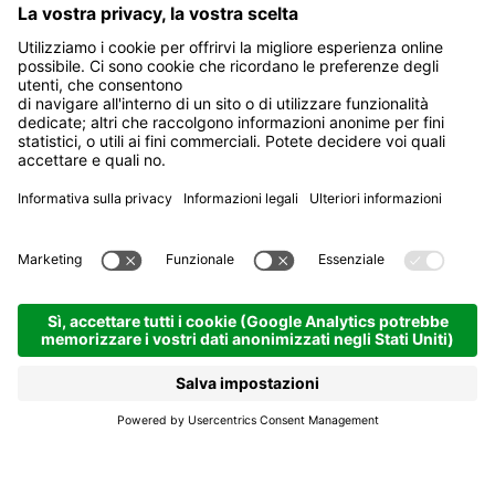
Residence Haus
Barbara
Appartamenti
Colfosco | 1645 hm
Richiedi
Ai piedi del maestoso