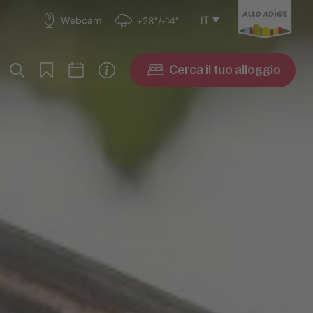
IT
Webcam
+28°/+14°
Cerca il tuo alloggio