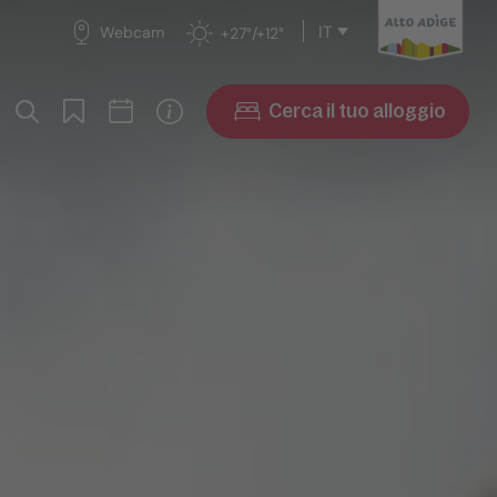
IT
Webcam
+27°/+12°
Cerca il tuo alloggio