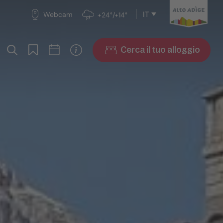
IT
Webcam
+24°/+14°
Cerca il tuo alloggio