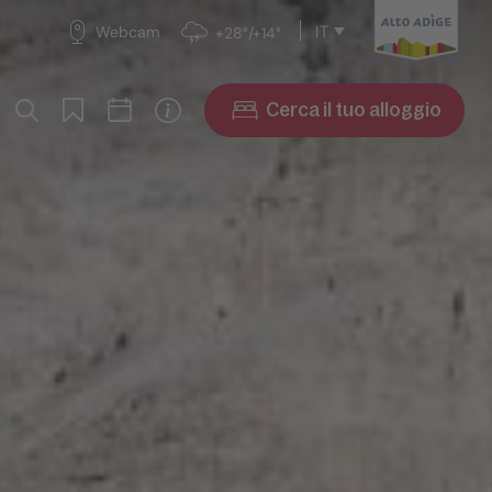
IT
Webcam
+28°/+14°
Cerca il tuo alloggio