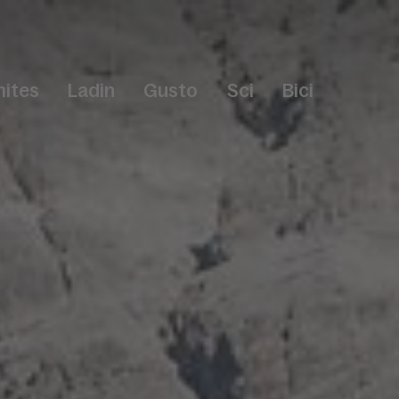
ites
Ladin
Gusto
Sci
Bici