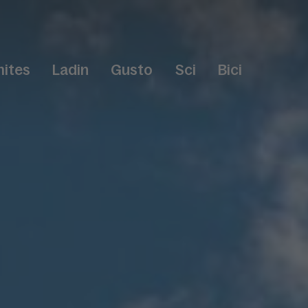
ites
Ladin
Gusto
Sci
Bici