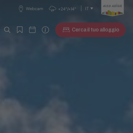
IT
Webcam
+24°/+14°
Cerca il tuo alloggio