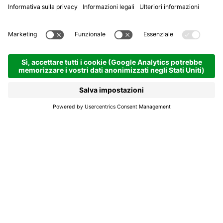
Hotel La Perla
Hotel e pensioni
Corvara | 1565 hm
Richiedi
Una grande Casa di
montagna con spirito
ladino.
Intimità e calore si rispecchiano nei dettagli che
contraddistinguono questa Casa. Cinquantuno