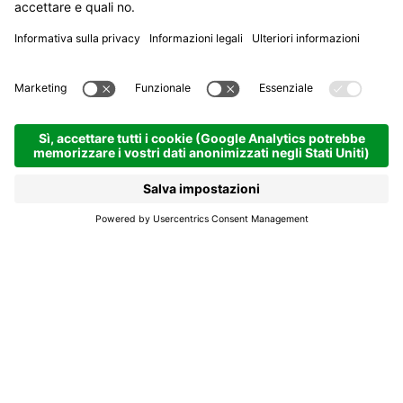
Hotel Dolasilla
Hotel e pensioni
La Villa | 1433 hm
Richiedi
Un gioiello tra le
Dolomiti, immerso nei
prati estivi e nelle
emozioni invernali.