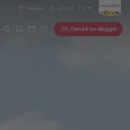
IT
Webcam
+27°/+12°
Cerca il tuo alloggio