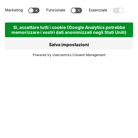
Ciasa Röns
Appartamenti
La Val | 1348 hm
Richiedi
Ciasa Röns si trova a
pochi metri dal centro
dell’idillico paese
montano La Val.
Ciasa Röns si trova a pochi metri dal centro
dell’idillico paese montano La Val e gode di un