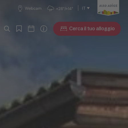
IT
Webcam
+28°/+14°
Cerca il tuo alloggio