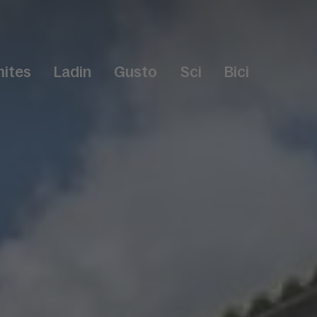
ites
Ladin
Gusto
Sci
Bici