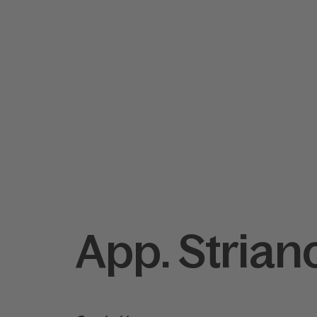
App. Stria