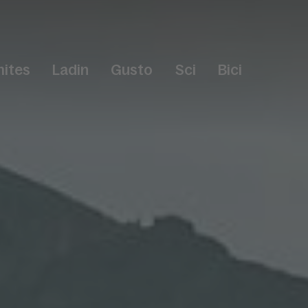
ites
Ladin
Gusto
Sci
Bici