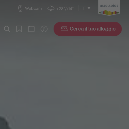
IT
Webcam
+28°/+14°
Cerca il tuo alloggio