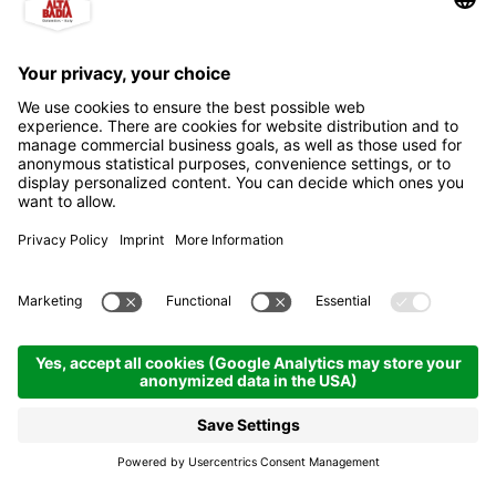
Bëgnodüs - Welcome to
Val Badia
18.08.2026
21.00
- 22.00 h
La Villa