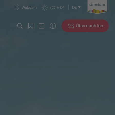
DE
Webcam
+27°/+12°
Übernachten