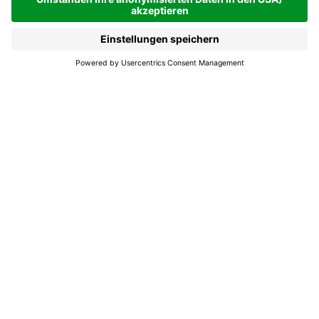
Ferienwohnungen
La Villa | 1433 hm
Anfragen
Buchen
Das Paradies in Alta
Badia mit Entspannung,
Abenteuer und Komfort
in unserer Ciasa
Giardun.
Entdecken den Zauber der Berge, die dich
umarmen, wohin du auch gehst. In La Villa, im
Herzen des Gadertals, erwartet dich unsere
familiär geführte Ciasa, ein wahres Paradies auf
Erden, das sein Gesicht mit den Jahreszeiten